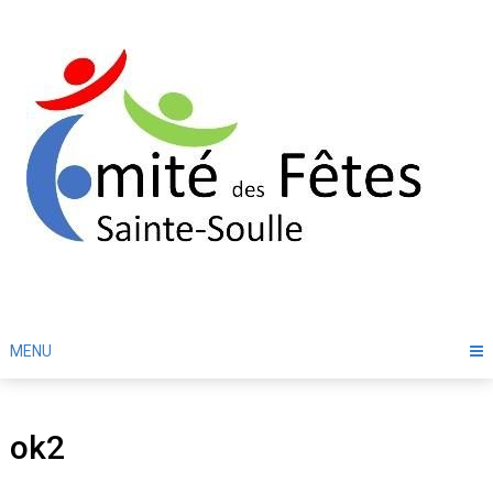
Skip
to
content
MENU
ok2