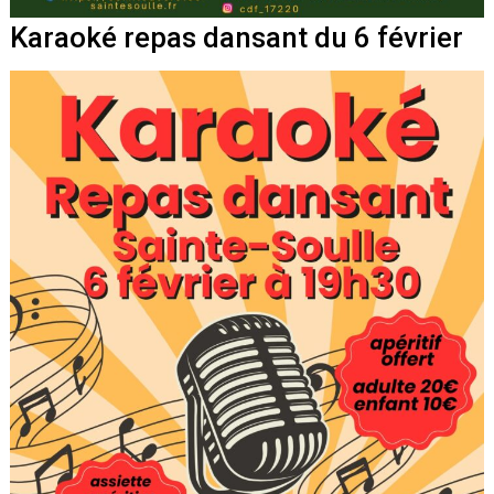
K
a
r
a
o
k
é
r
e
p
a
s
d
a
n
s
a
n
t
d
u
6
f
é
v
r
i
e
r