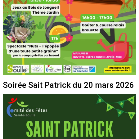
S
o
i
r
é
e
S
a
i
t
P
a
t
r
i
c
k
d
u
2
0
m
a
r
s
2
0
2
6