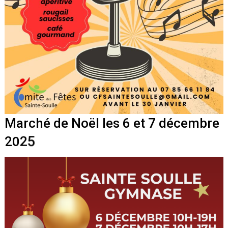
M
a
r
c
h
é
d
e
N
o
ë
l
l
e
s
6
e
t
7
d
é
c
e
m
b
r
e
2
0
2
5