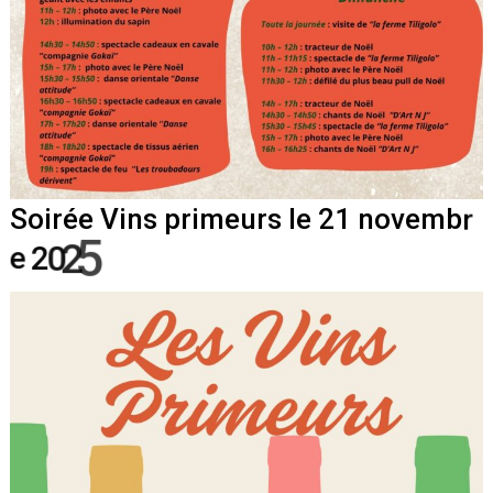
S
o
i
r
é
e
V
i
n
s
p
r
i
m
e
u
r
s
l
e
2
1
n
o
v
e
m
b
r
e
2
0
2
5