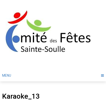
Skip
to
content
MENU
Karaoke_13