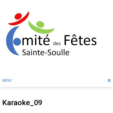
Skip
to
content
MENU
Karaoke_09