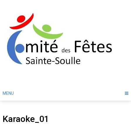
Skip
to
content
MENU
Karaoke_01