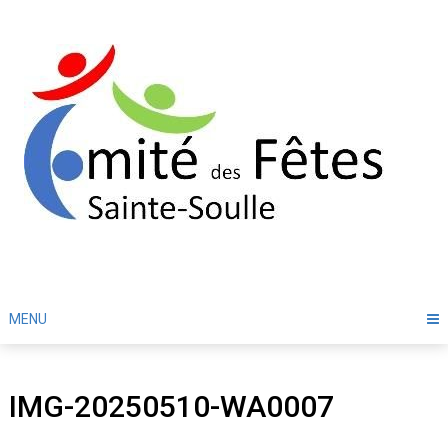
Skip
to
content
MENU
IMG-20250510-WA0007