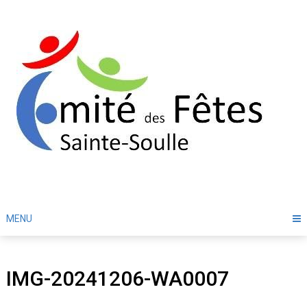
Skip
to
content
MENU
IMG-20241206-WA0007