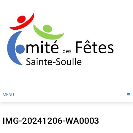
Skip
to
content
MENU
IMG-20241206-WA0003