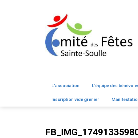
Skip
to
content
L’association
L’équipe des bénévole
Inscription vide grenier
Manifestatio
FB_IMG_1749133598