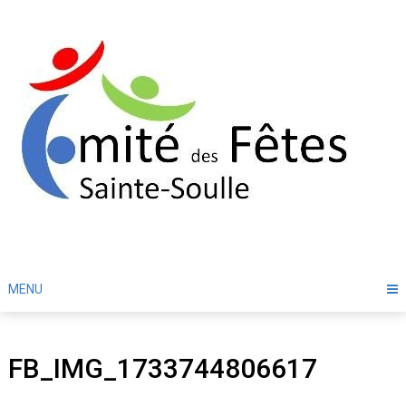
Skip
to
content
MENU
FB_IMG_1733744806617