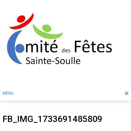
Skip
to
content
MENU
FB_IMG_1733691485809