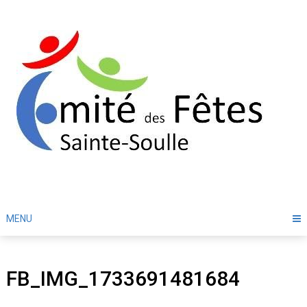
Skip
to
content
MENU
FB_IMG_1733691481684