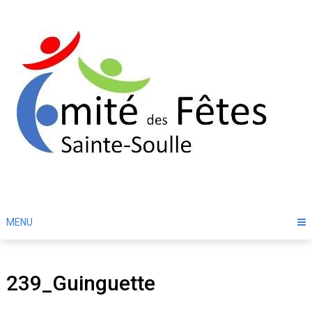
Skip
to
content
MENU
239_Guinguette