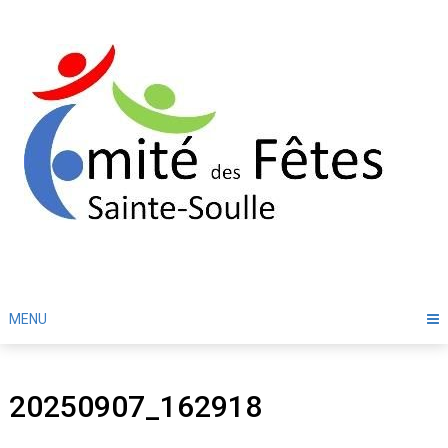
Skip
to
content
MENU
20250907_162918