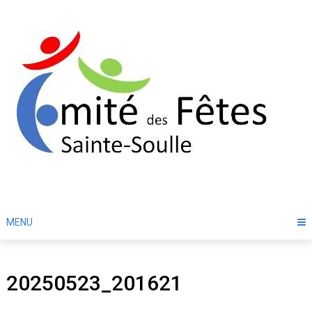
Skip
to
content
MENU
20250523_201621