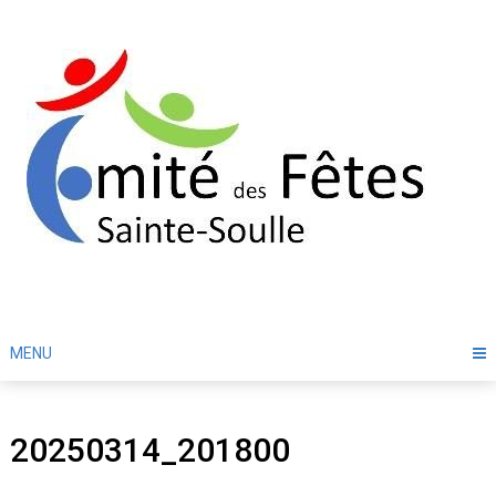
Skip
to
content
MENU
20250314_201800