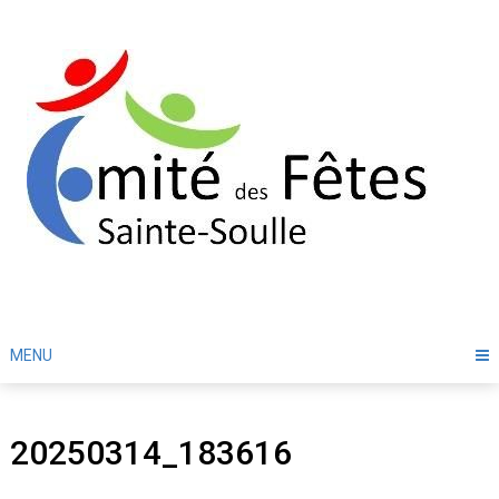
Skip
to
content
MENU
20250314_183616