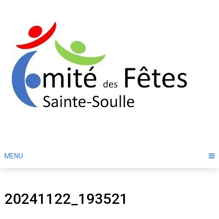
Skip
to
content
MENU
20241122_193521