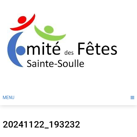
Skip
to
content
MENU
20241122_193232