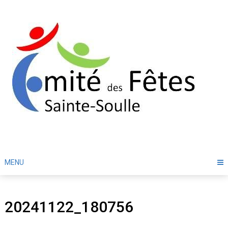
Skip
to
content
MENU
20241122_180756