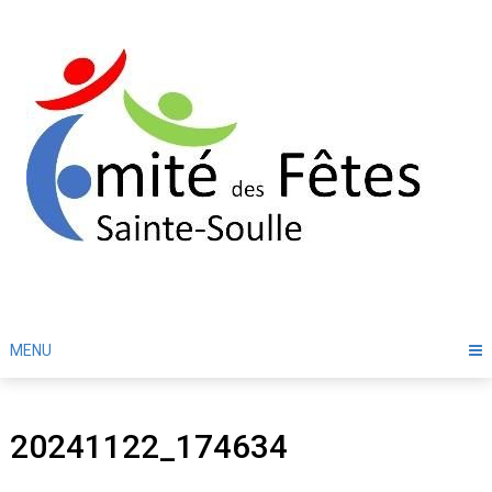
Skip
to
content
MENU
20241122_174634