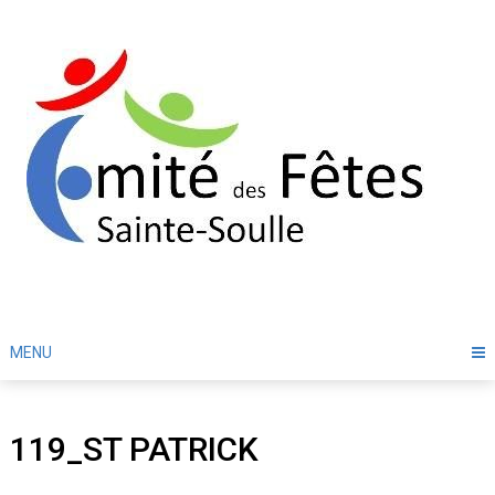
Skip
to
content
MENU
119_ST PATRICK