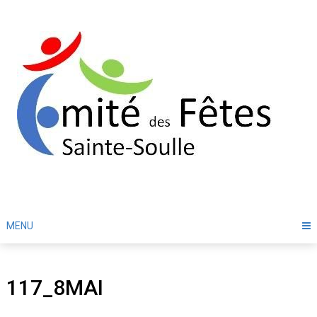
Skip
to
content
MENU
117_8MAI