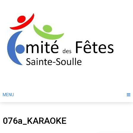
Skip
to
content
MENU
076a_KARAOKE