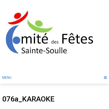
Skip
to
content
MENU
076a_KARAOKE